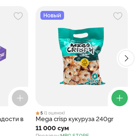
Новый
5
(
1
оценок
)
адости в
Mega crisp кукуруза 240gr
11 000 сум
Продавец
:
MBG STORE