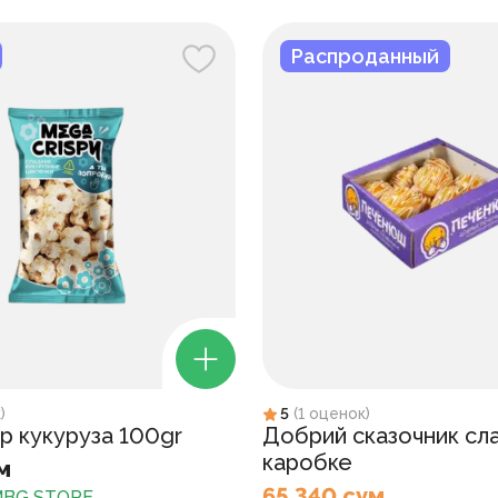
Распроданный
к
)
5
(
1
оценок
)
p кукуруза 100gr
Добрий сказочник сл
каробке
м
65 340 сум
BG STORE