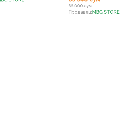
66 000 сум
Продавец
:
MBG STORE