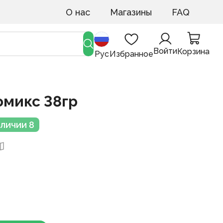
О нас
Магазины
FAQ
Войти
Корзина
Рус
Избранное
ломикс 38гр
аличии 8