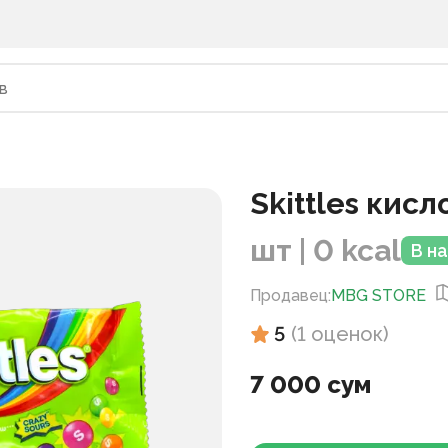
Skittles кис
шт | 0 kcal
В н
Продавец
:
MBG STORE
5
(
1
оценок
)
7 000 сум