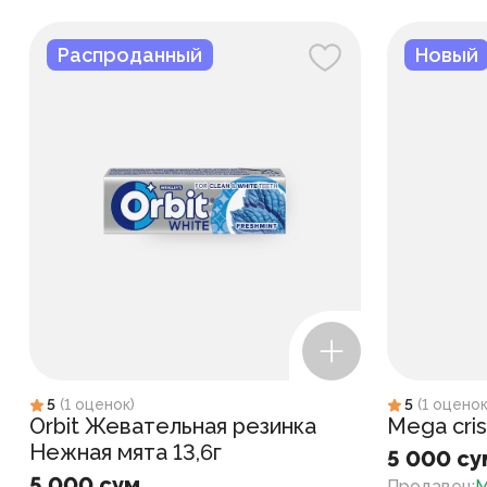
Распроданный
Новый
5
(
1
оценок
)
5
(
1
оцено
Orbit Жевательная резинка
Mega cris
Нежная мята 13,6г
5 000 су
5 000 сум
Продавец
:
M