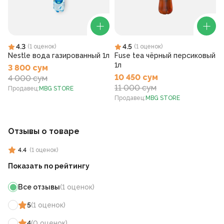
4.3
4.5
(
1
оценок
)
(
1
оценок
)
Nestle вода газированный 1л
Fuse tea чёрный персиковый
1л
3 800 сум
10 450 сум
4 000 сум
11 000 сум
Продавец
:
MBG STORE
Продавец
:
MBG STORE
Отзывы о товаре
4.4
(
1
оценок
)
Показать по рейтингу
Все отзывы
(
1
оценок
)
5
(
1
оценок
)
4
(
0
оценок
)