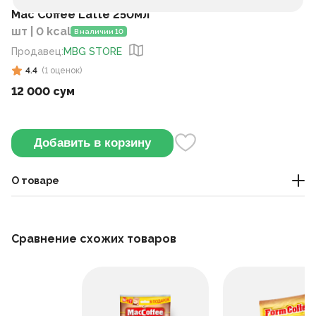
Mac Coffee Latte 250мл
шт | 0 kcal
В наличии 10
Продавец
:
MBG STORE
4.4
(
1
оценок
)
12 000 сум
Добавить в корзину
О товаре
Готовый кофейный напиток с нежным молочным вкусом и
мягким ароматом, удобно брать с собой.
Сравнение схожих товаров