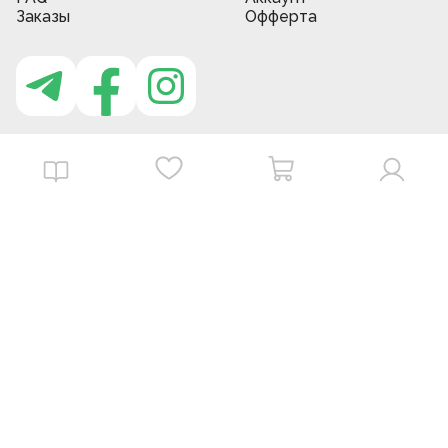
Заказы
Офферта
Приложение MBG store
Download on the
Get it on
App Store
Google Play
©
2026
. MBGstore -
Все права защищены.
Powered by : ZERODEV LLC