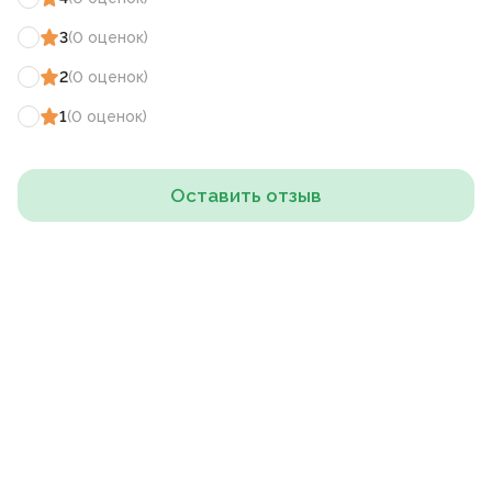
3
(
0
оценок
)
2
(
0
оценок
)
1
(
0
оценок
)
Оставить отзыв