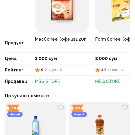
MacCoffee Кофе 3в1 20г
Form Coffee Кофе 
Продукт
Цена
2 000 сум
2 000 сум
Рейтинг
5
(
1
оценок
)
4.5
(
1
оценок
)
Продавец
MBG STORE
MBG STORE
Покупают вместе
-
5
%
-
5
%
Новый
Новый