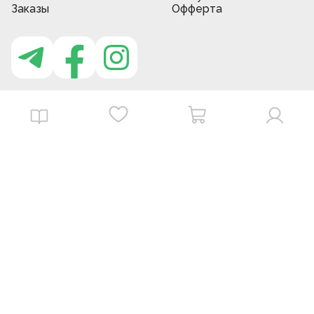
Заказы
Офферта
Приложение MBG store
Download on the
Get it on
App Store
Google Play
©
2026
. MBGstore -
Все права защищены.
Powered by : ZERODEV LLC