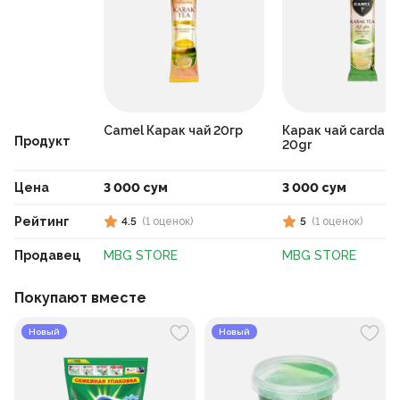
Camel Карак чай 20гр
Карак чай carda
Продукт
20gr
Цена
3 000 сум
3 000 сум
Рейтинг
4.5
(
1
оценок
)
5
(
1
оценок
)
Продавец
MBG STORE
MBG STORE
Покупают вместе
Новый
Новый