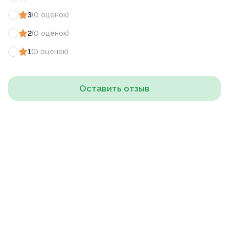
3
(
0
оценок
)
2
(
0
оценок
)
1
(
0
оценок
)
Оставить отзыв