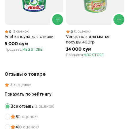
5
5
(
1
оценок
)
(
1
оценок
)
Ariel капсула для стирки
Venus гель для мытья
посуды 400гр
5 000 сум
14 000 сум
Продавец
:
MBG STORE
Продавец
:
MBG STORE
Отзывы о товаре
5
(
1
оценок
)
Показать по рейтингу
Все отзывы
(
1
оценок
)
5
(
1
оценок
)
4
(
0
оценок
)