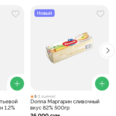
Новый
5
(
1
оценок
)
итьевой
Donna Маргарин сливочный
н 1.2%
вкус 82% 500гр
36 000 сум