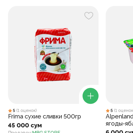
5
(
1
оценок
)
5
(
1
оцено
Frima сухие сливки 500гр
Alpenlan
ягоды-ябл
45 000 сум
6 000 су
Продавец
:
MBG STORE