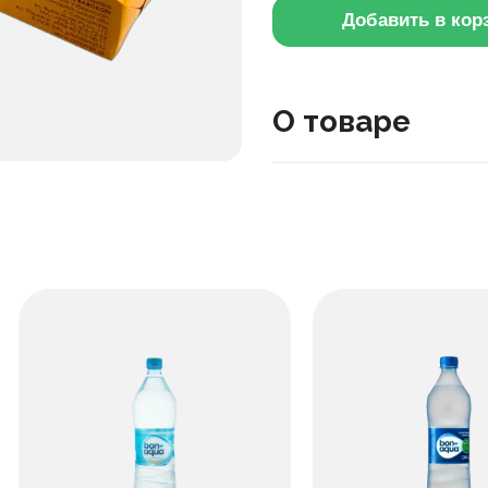
Добавить в кор
О товаре
Сливочное масло из нату
вкус. Подходит для хлеб
500 г, удобна для семей