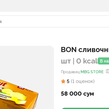
BON сливочн
шт | 0 kcal
В н
Продавец
:
MBG STORE
5
(
1
оценок
)
58 000 сум