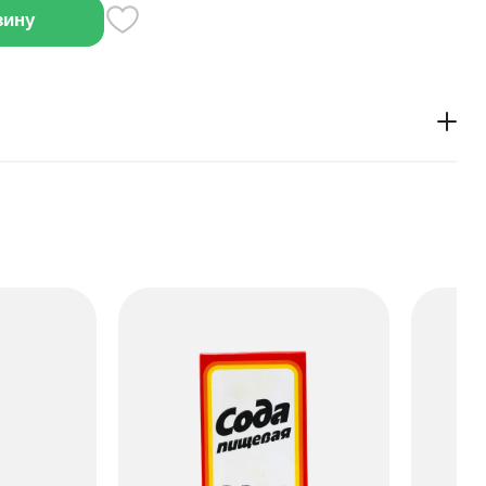
зину
ральных сливок. Мягкое, молочное и питательное на
а, выпечки и приготовления пищи. Большая упаковка
ного использования.