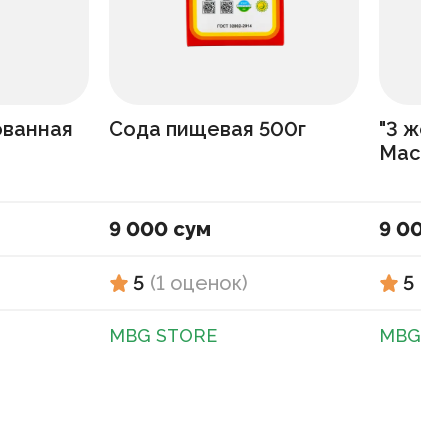
ованная
Сода пищевая 500г
"3 жел
Масло
9 000 сум
9 000 
5
(
1
оценок
)
5
(
1
MBG STORE
MBG S