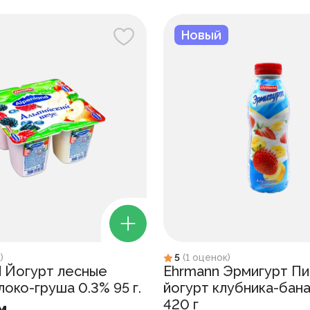
Новый
к
)
5
(
1
оценок
)
d Йогурт лесные
Ehrmann Эрмигурт П
око-груша 0.3% 95 г.
йогурт клубника-бана
420 г
м