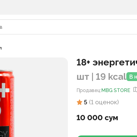
л
18+ энергети
шт | 19 kcal
В 
Продавец
:
MBG STORE
5
(
1
оценок
)
10 000 сум