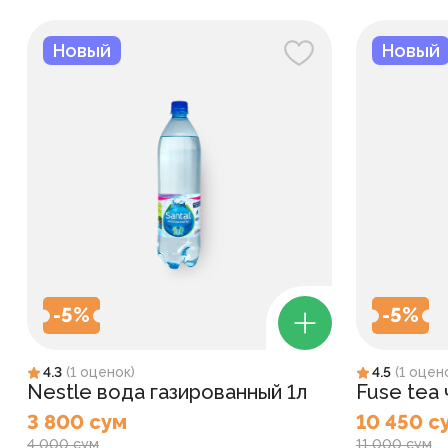
Новый
Новый
-
5
%
-
5
%
4.3
(
1
оценок
)
4.5
(
1
оцен
Nestle вода газированный 1л
Fuse tea
3 800 сум
10 450 с
4 000 сум
11 000 сум