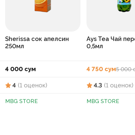
Sherissa сок апелсин
Ays Tea Чай пер
250мл
0,5мл
4 000 сум
4 750 сум
5 000 
4
(
1
оценок
)
4.3
(
1
оценок
)
MBG STORE
MBG STORE