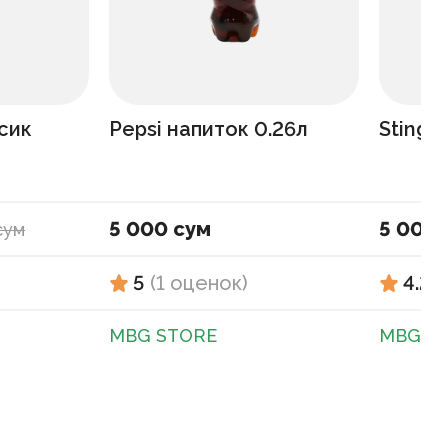
сик
Pepsi напиток 0.26л
Sting 
5 000 сум
5 000 
сум
5
(
1
оценок
)
4.2
(
MBG STORE
MBG S