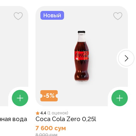
Новый
-
5
%
4.4
(
1
оценок
)
нная вода
Coca Cola Zero 0,25l
7 600 сум
8 000 сум