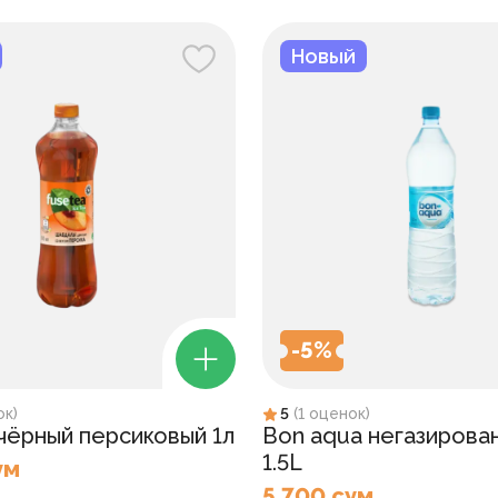
Новый
-
5
%
ок
)
5
(
1
оценок
)
 чёрный персиковый 1л
Bon aqua негазирова
1.5L
ум
5 700 сум