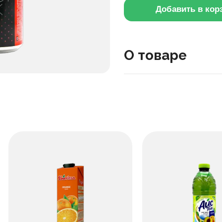
Добавить в кор
О товаре
Бодрящий напиток для п