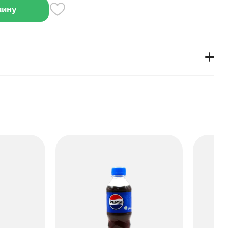
зину
овышения энергии и концентрации.