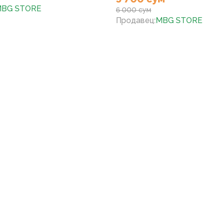
BG STORE
6 000 сум
Продавец
:
MBG STORE