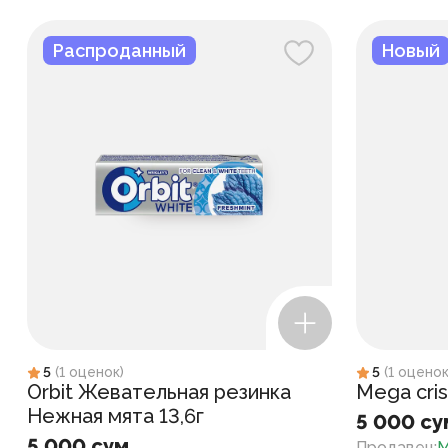
Распроданный
Новый
5
(
1
оценок
)
5
(
1
оцено
Orbit Жевательная резинка
Mega cris
Нежная мята 13,6г
5 000 су
5 000 сум
Продавец
:
M