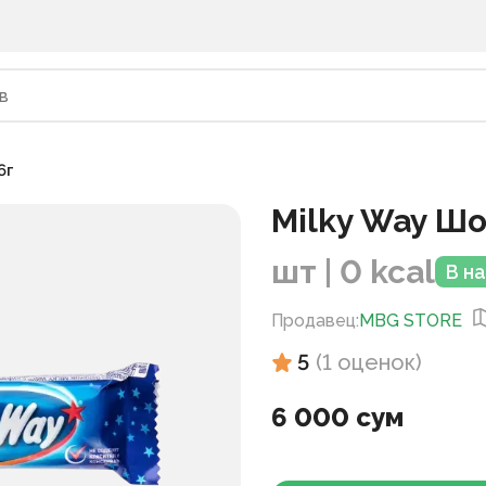
6г
Milky Way Ш
шт | 0 kcal
В н
Продавец
:
MBG STORE
5
(
1
оценок
)
6 000 сум