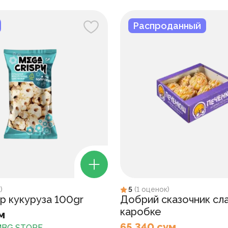
Распроданный
к
)
5
(
1
оценок
)
p кукуруза 100gr
Добрий сказочник сл
каробке
м
65 340 сум
BG STORE