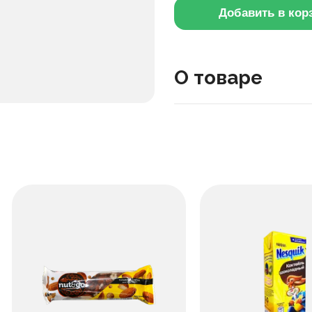
Добавить в кор
О товаре
Легкий батончик с нежно
Обладает нежным, не сл
быстрого перекуса.