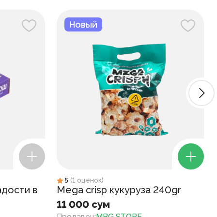
Новый
5
(
1
оценок
)
адости в
Mega crisp кукуруза 240gr
11 000 сум
Продавец
:
MBG STORE