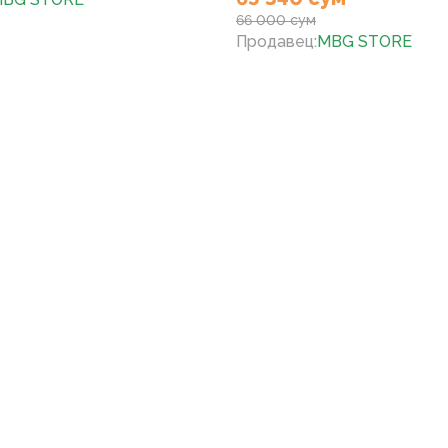
66 000 сум
Продавец
:
MBG STORE