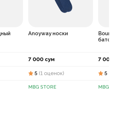
дный
Anoyway носки
Bount
батонч
7 000 сум
7 000 
5
(
1
оценок
)
5
(
1
MBG STORE
MBG S