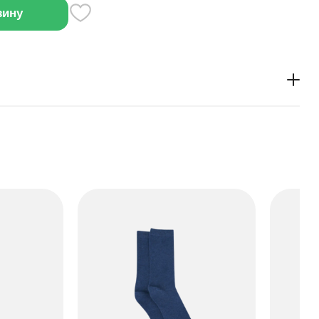
зину
й нугой внутри и покрытием из молочного шоколада.
ишком сладким вкусом, идеально подходит для