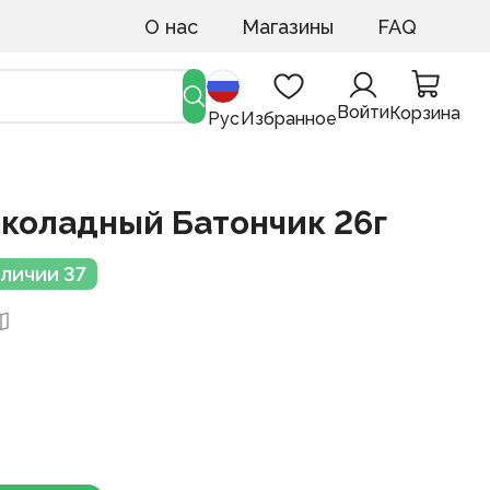
О нас
Магазины
FAQ
Войти
Корзина
Рус
Избранное
околадный Батончик 26г
аличии 37