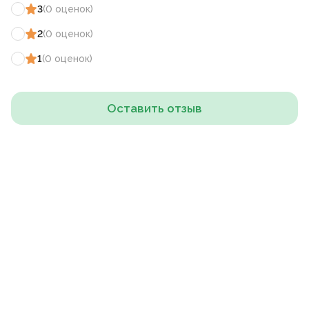
3
(
0
оценок
)
2
(
0
оценок
)
1
(
0
оценок
)
Оставить отзыв