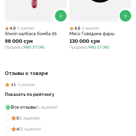
4.9
4.6
(
1
оценок
)
(
1
оценок
)
Sherin калбаса бомба 65
Мясо Говядина фарш
98 000 сум
130 000 сум
Продавец
:
MBG STORE
Продавец
:
MBG STORE
Отзывы о товаре
4.1
(
1
оценок
)
Показать по рейтингу
Все отзывы
(
1
оценок
)
5
(
1
оценок
)
4
(
0
оценок
)