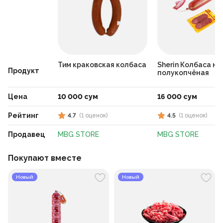
Тим краковская колбаса
Sherin Колбаса н
Продукт
полукопчёная
Цена
10 000 сум
16 000 сум
Рейтинг
4.7
(
1
оценок
)
4.5
(
1
оценок
)
Продавец
MBG STORE
MBG STORE
Покупают вместе
Новый
Новый