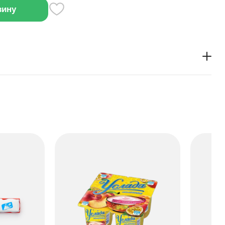
зину
олочную начинку с нежным вкусом какао. Его
ционные кусочки, которые можно взять с собой.