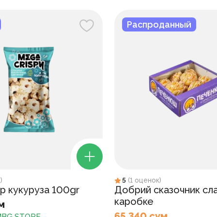
Распроданный
к
)
5
(
1
оценок
)
p кукуруза 100gr
Добрий сказочник сл
каробке
м
65 340 сум
BG STORE