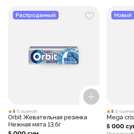
Распроданный
Новый
5
(
1
оценок
)
5
(
1
оцено
Orbit Жевательная резинка
Mega cris
Нежная мята 13,6г
5 000 су
5 000 сум
Продавец
:
M