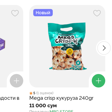
Новый
5
(
1
оценок
)
адости в
Mega crisp кукуруза 240gr
11 000 сум
Продавец
:
MBG STORE