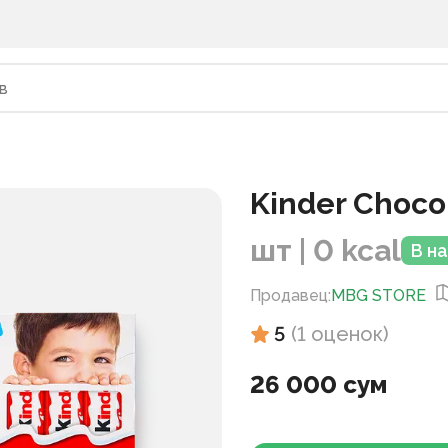
Kinder Choco
шт | 0 kcal
В н
Продавец
:
MBG STORE
5
(
1
оценок
)
26 000 сум