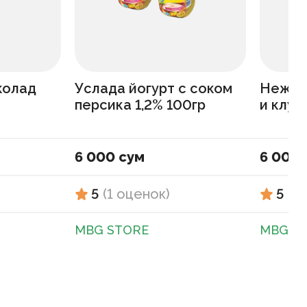
колад
Услада йогурт с соком
Нежны
персика 1,2% 100гр
и клуб
6 000 сум
6 000 
5
(
1
оценок
)
5
(
1
MBG STORE
MBG S