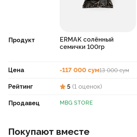
ERMAK солённый
Продукт
семички 100гр
Цена
-117 000 сум
13 000 сум
Рейтинг
5
(
1
оценок
)
Продавец
MBG STORE
Покупают вместе