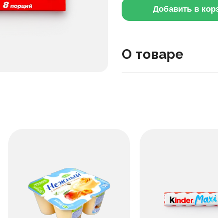
Добавить в кор
О товаре
Этот шоколад сочетает м
удобно разделить на пор