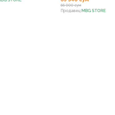
66 000 сум
Продавец
:
MBG STORE