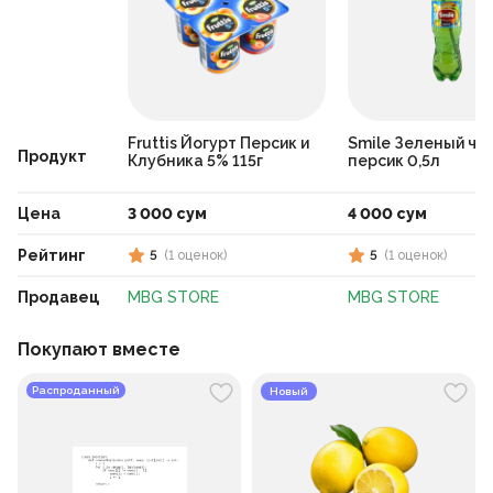
Fruttis Йогурт Персик и
Smile Зеленый ча
Продукт
Клубника 5% 115г
персик 0,5л
Цена
3 000 сум
4 000 сум
Рейтинг
5
(
1
оценок
)
5
(
1
оценок
)
Продавец
MBG STORE
MBG STORE
Покупают вместе
Распроданный
Новый