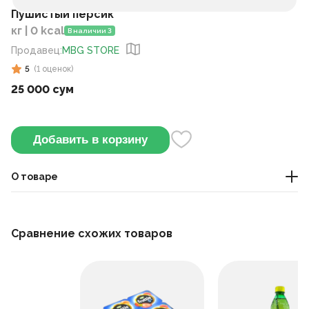
Пушистый персик
кг | 0 kcal
В наличии 3
Продавец
:
MBG STORE
5
(
1
оценок
)
25 000 сум
Добавить в корзину
О товаре
Этот фрукт имеет мягкую, волосистую кожуру и очень
сочную и ароматную мякоть. Он считается одним из самых
Сравнение схожих товаров
вкусных летних фруктов.