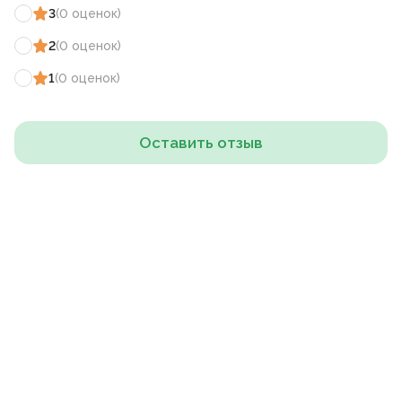
3
(
0
оценок
)
2
(
0
оценок
)
1
(
0
оценок
)
Оставить отзыв