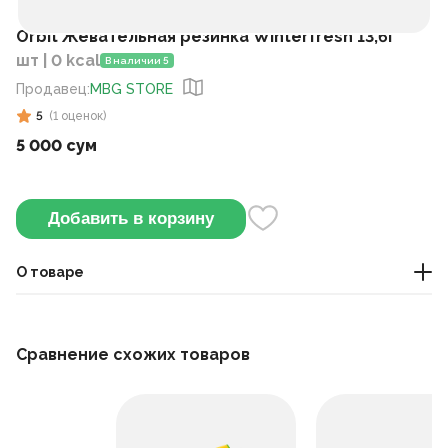
Orbit Жевательная резинка Winterfresh 13,6г
шт | 0 kcal
В наличии 5
Продавец
:
MBG STORE
5
(
1
оценок
)
5 000 сум
Добавить в корзину
О товаре
Эта жвачка с мятным вкусом освежает дыхание после
еды. Её можно носить с собой в сумке или кармане.
Сравнение схожих товаров