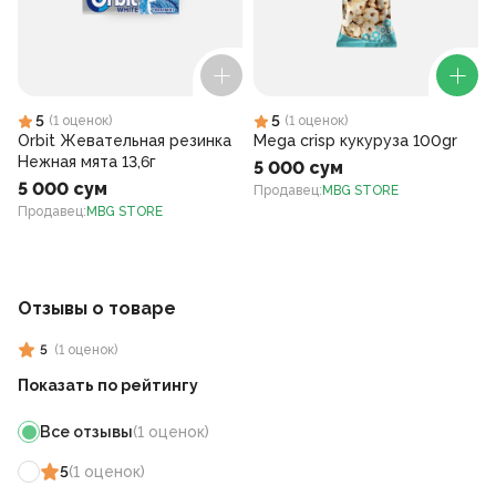
5
5
(
1
оценок
)
(
1
оценок
)
Orbit Жевательная резинка
Mega crisp кукуруза 100gr
Нежная мята 13,6г
5 000 сум
5 000 сум
Продавец
:
MBG STORE
Продавец
:
MBG STORE
Отзывы о товаре
5
(
1
оценок
)
Показать по рейтингу
Все отзывы
(
1
оценок
)
5
(
1
оценок
)