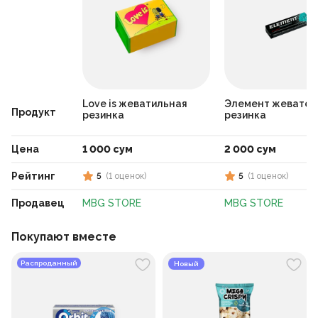
Love is жеватильная
Элемент жевател
Продукт
резинка
резинка
Цена
1 000 сум
2 000 сум
Рейтинг
5
(
1
оценок
)
5
(
1
оценок
)
Продавец
MBG STORE
MBG STORE
Покупают вместе
Распроданный
Новый