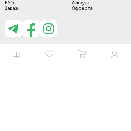
FAQ
Аккаунт
Заказы
Офферта
Приложение MBG store
Download on the
Get it on
App Store
Google Play
©
2026
. MBGstore -
Все права защищены.
Powered by : ZERODEV LLC