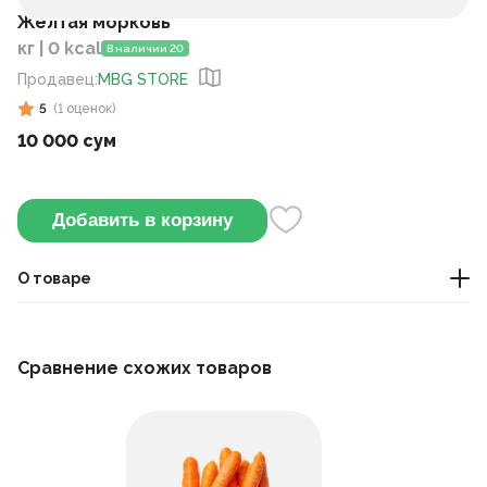
Жёлтая морковь
кг | 0 kcal
В наличии 20
Продавец
:
MBG STORE
5
(
1
оценок
)
10 000 сум
Добавить в корзину
О товаре
Это один из наиболее широко употребляемых в пищу
корнеплодов, обладающий сладким вкусом и широко
Сравнение схожих товаров
используемый в салатах, супах и соках.