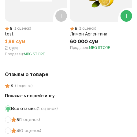
5
5
(
1
оценок
)
(
1
оценок
)
test
Лимон Аргентина
1,98 сум
60 000 сум
2 сум
Продавец
:
MBG STORE
Продавец
:
MBG STORE
Отзывы о товаре
5
(
1
оценок
)
Показать по рейтингу
Все отзывы
(
1
оценок
)
5
(
1
оценок
)
4
(
0
оценок
)