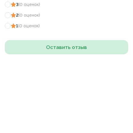
3
(
0
оценок
)
2
(
0
оценок
)
1
(
0
оценок
)
Оставить отзыв