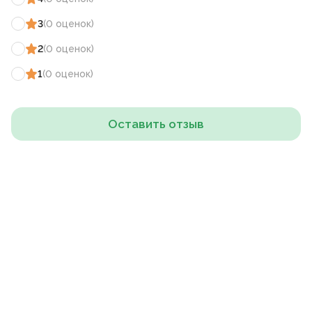
3
(
0
оценок
)
2
(
0
оценок
)
1
(
0
оценок
)
Оставить отзыв