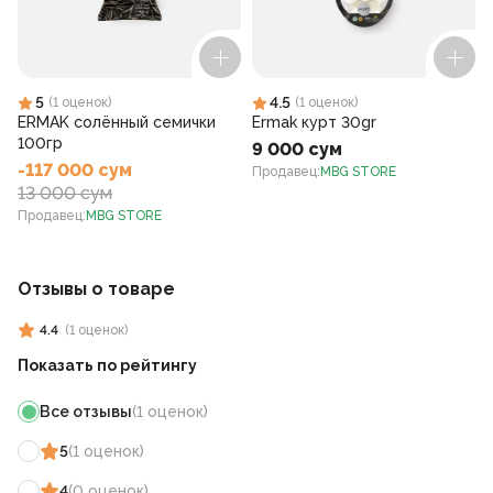
5
4.5
(
1
оценок
)
(
1
оценок
)
ERMAK солённый семички
Ermak курт 30gr
100гр
9 000 сум
-117 000 сум
Продавец
:
MBG STORE
13 000 сум
Продавец
:
MBG STORE
Отзывы о товаре
4.4
(
1
оценок
)
Показать по рейтингу
Все отзывы
(
1
оценок
)
5
(
1
оценок
)
4
(
0
оценок
)