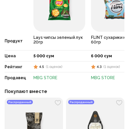
Lays чипсы зеленый лук
FLINT сухарики кр
Продукт
20гр
60гр
Цена
5 000 сум
6 000 сум
Рейтинг
4.5
(
1
оценок
)
4.3
(
1
оценок
)
Продавец
MBG STORE
MBG STORE
Покупают вместе
Распроданный
Распроданный