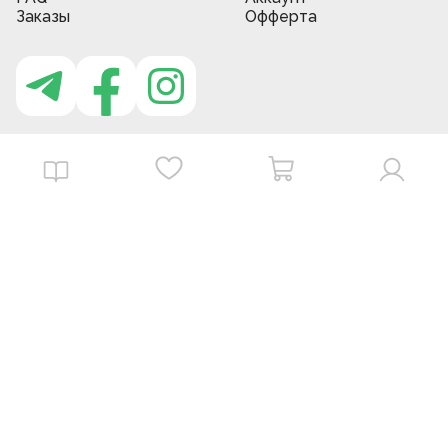
Заказы
Офферта
Приложение MBG store
Download on the
Get it on
App Store
Google Play
©
2026
. MBGstore -
Все права защищены.
Powered by : ZERODEV LLC