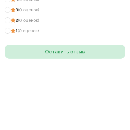
3
(
0
оценок
)
2
(
0
оценок
)
1
(
0
оценок
)
Оставить отзыв