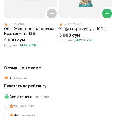
5
5
(
1
оценок
)
(
1
оценок
)
Orbit Жевательная резинка
Mega crisp кукуруза 100gr
Нежная мята 13,6г
5 000 сум
5 000 сум
Продавец
:
MBG STORE
Продавец
:
MBG STORE
Отзывы о товаре
4
(
1
оценок
)
Показать по рейтингу
Все отзывы
(
1
оценок
)
5
(
1
оценок
)
4
(
0
оценок
)