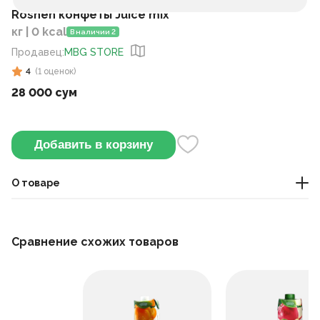
Roshen конфеты Juice mix
кг | 0 kcal
В наличии 2
Продавец
:
MBG STORE
4
(
1
оценок
)
28 000 сум
Добавить в корзину
О товаре
Это карамельные конфеты марки Roshen со вкусом
фруктовых напитков, каждая конфета содержит ароматы
Сравнение схожих товаров
различных фруктов и ягод.