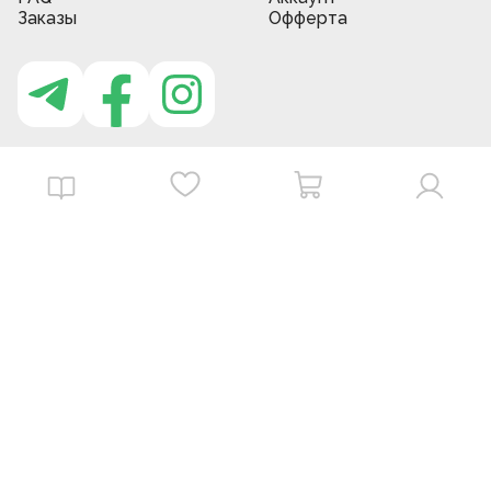
Заказы
Офферта
Приложение MBG store
Download on the
Get it on
App Store
Google Play
©
2026
. MBGstore -
Все права защищены.
Powered by : ZERODEV LLC