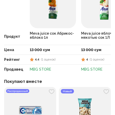
Meva juice сок Абрикос-
Meva juice яблочн
Продукт
яблоко 1л
мякотью сок 1Л
Цена
13 000 сум
13 000 сум
Рейтинг
4.4
(
1
оценок
)
4
(
1
оценок
)
Продавец
MBG STORE
MBG STORE
Покупают вместе
Распроданный
Новый