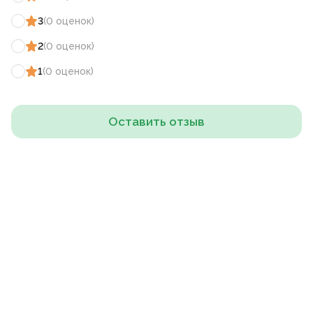
3
(
0
оценок
)
2
(
0
оценок
)
1
(
0
оценок
)
Оставить отзыв