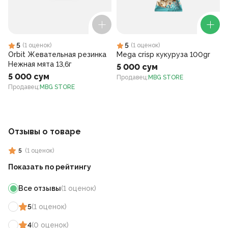
5
5
(
1
оценок
)
(
1
оценок
)
Orbit Жевательная резинка
Mega crisp кукуруза 100gr
Нежная мята 13,6г
5 000 сум
5 000 сум
Продавец
:
MBG STORE
Продавец
:
MBG STORE
Отзывы о товаре
5
(
1
оценок
)
Показать по рейтингу
Все отзывы
(
1
оценок
)
5
(
1
оценок
)
4
(
0
оценок
)