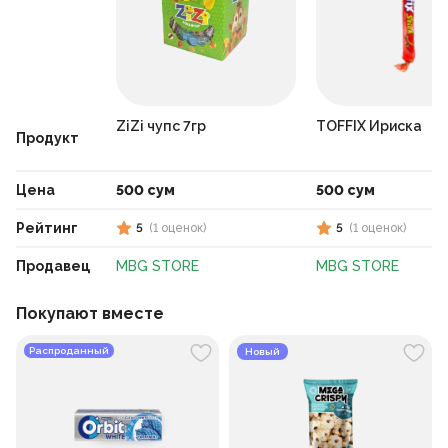
ZiZi чупс 7гр
TOFFIX Ириска
Продукт
Цена
500 сум
500 сум
Рейтинг
5
(
1
оценок
)
5
(
1
оценок
)
Продавец
MBG STORE
MBG STORE
Покупают вместе
Распроданный
Новый