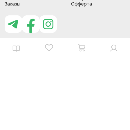
Заказы
Офферта
Приложение MBG store
Download on the
Get it on
App Store
Google Play
©
2026
. MBGstore -
Все права защищены.
Powered by : ZERODEV LLC