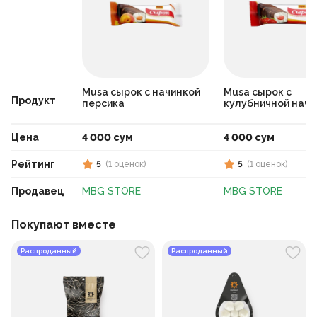
Musa сырок с начинкой
Musa сырок с
Продукт
персика
кулубничной начи
Цена
4 000 сум
4 000 сум
Рейтинг
5
(
1
оценок
)
5
(
1
оценок
)
Продавец
MBG STORE
MBG STORE
Покупают вместе
Распроданный
Распроданный