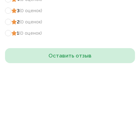
3
(
0
оценок
)
2
(
0
оценок
)
1
(
0
оценок
)
Оставить отзыв