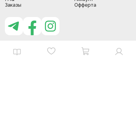
Заказы
Офферта
Приложение MBG store
Download on the
Get it on
App Store
Google Play
©
2026
. MBGstore -
Все права защищены.
Powered by : ZERODEV LLC