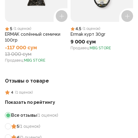
5
4.5
(
1
оценок
)
(
1
оценок
)
ERMAK солённый семички
Ermak курт 30gr
100гр
9 000 сум
-117 000 сум
Продавец
:
MBG STORE
13 000 сум
Продавец
:
MBG STORE
Отзывы о товаре
4
(
1
оценок
)
Показать по рейтингу
Все отзывы
(
1
оценок
)
5
(
1
оценок
)
4
(
0
оценок
)