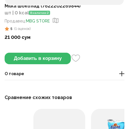
Milka шоколад (7622202269844)
шт | 0 kcal
В наличии 2
Продавец
:
MBG STORE
5
(
1
оценок
)
21 000 сум
Добавить в корзину
О товаре
шоколад
Сравнение схожих товаров