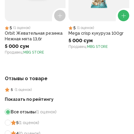
5
5
(
1
оценок
)
(
1
оценок
)
Orbit Жевательная резинка
Mega crisp кукуруза 100gr
Нежная мята 13,6г
5 000 сум
5 000 сум
Продавец
:
MBG STORE
Продавец
:
MBG STORE
Отзывы о товаре
5
(
1
оценок
)
Показать по рейтингу
Все отзывы
(
1
оценок
)
5
(
1
оценок
)
4
(
0
оценок
)