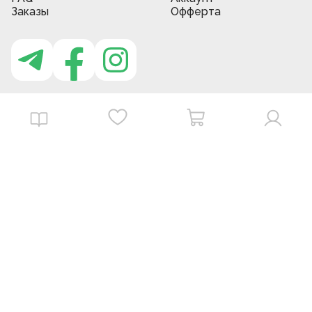
Заказы
Офферта
Приложение MBG store
Download on the
Get it on
App Store
Google Play
©
2026
. MBGstore -
Все права защищены.
Powered by : ZERODEV LLC