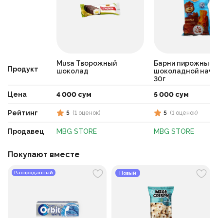
Musa Творожный
Барни пирожные 
Продукт
шоколад
шоколадной начи
30г
Цена
4 000 сум
5 000 сум
Рейтинг
5
(
1
оценок
)
5
(
1
оценок
)
Продавец
MBG STORE
MBG STORE
Покупают вместе
Распроданный
Новый