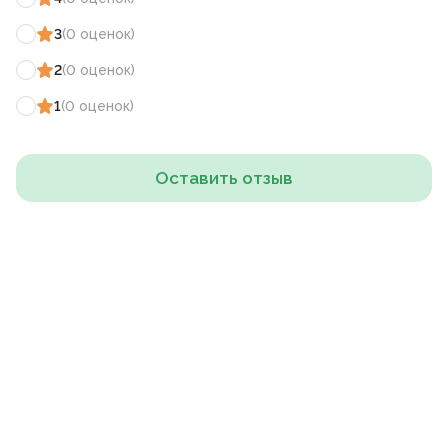
3
(
0
оценок
)
2
(
0
оценок
)
1
(
0
оценок
)
Оставить отзыв