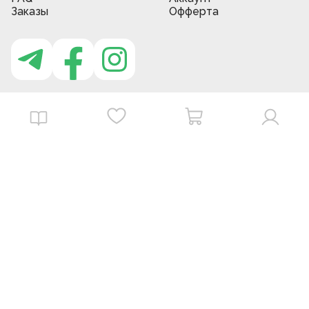
Заказы
Офферта
Приложение MBG store
Download on the
Get it on
App Store
Google Play
©
2026
. MBGstore -
Все права защищены.
Powered by : ZERODEV LLC