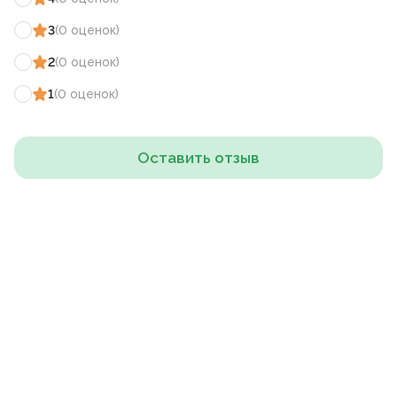
3
(
0
оценок
)
2
(
0
оценок
)
1
(
0
оценок
)
Оставить отзыв