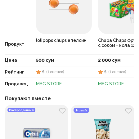
lolipops chups апелсин
Chupa Chups фрук
Продукт
с соком + кола 12 
Цена
500 сум
2 000 сум
Рейтинг
5
(
1
оценок
)
5
(
1
оценок
)
Продавец
MBG STORE
MBG STORE
Покупают вместе
Распроданный
Новый