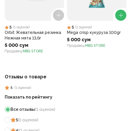
5
5
(
1
оценок
)
(
1
оценок
)
Orbit Жевательная резинка
Mega crisp кукуруза 100gr
Нежная мята 13,6г
5 000 сум
5 000 сум
Продавец
:
MBG STORE
Продавец
:
MBG STORE
Отзывы о товаре
5
(
1
оценок
)
Показать по рейтингу
Все отзывы
(
1
оценок
)
5
(
1
оценок
)
4
(
0
оценок
)