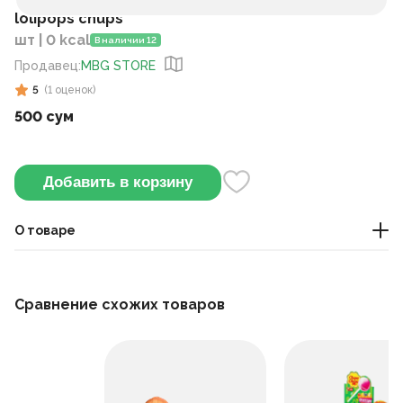
lolipops chups
шт | 0 kcal
В наличии 12
Продавец
:
MBG STORE
5
(
1
оценок
)
500 сум
Добавить в корзину
О товаре
сладости
Сравнение схожих товаров