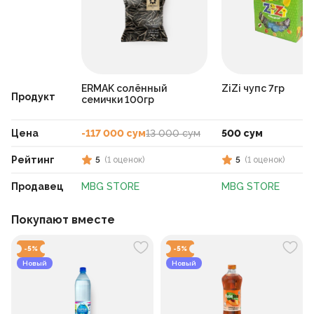
ERMAK солённый
ZiZi чупс 7гр
Продукт
семички 100гр
Цена
-117 000 сум
13 000 сум
500 сум
Рейтинг
5
(
1
оценок
)
5
(
1
оценок
)
Продавец
MBG STORE
MBG STORE
Покупают вместе
-
5
%
-
5
%
Новый
Новый