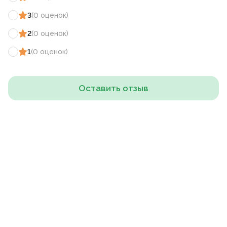
3
(
0
оценок
)
2
(
0
оценок
)
1
(
0
оценок
)
Оставить отзыв