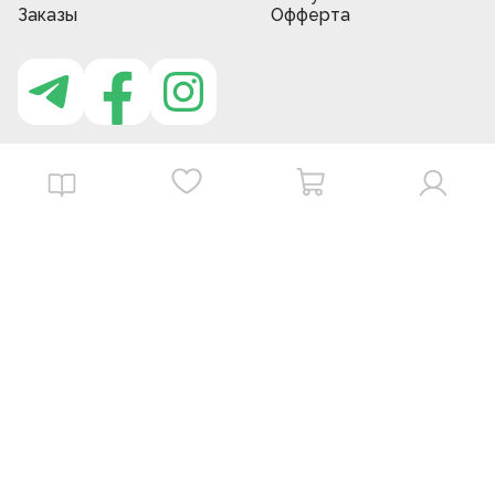
Заказы
Офферта
Приложение MBG store
Download on the
Get it on
App Store
Google Play
©
2026
. MBGstore -
Все права защищены.
Powered by : ZERODEV LLC