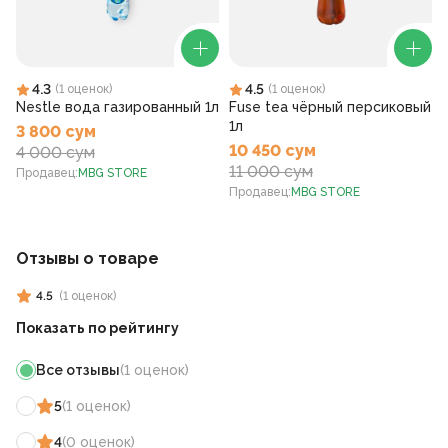
4.3
4.5
(
1
оценок
)
(
1
оценок
)
Nestle вода газированный 1л
Fuse tea чёрный персиковый
1л
3 800 сум
10 450 сум
4 000 сум
11 000 сум
Продавец
:
MBG STORE
Продавец
:
MBG STORE
Отзывы о товаре
4.5
(
1
оценок
)
Показать по рейтингу
Все отзывы
(
1
оценок
)
5
(
1
оценок
)
4
(
0
оценок
)